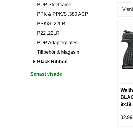
PDP Steelframe
Visni
PPK & PPK/S .380 ACP
PPK/S .22LR
P22 .22LR
PDP Adapterplates
Tillbehör & Magasin
Black Ribbon
Senast visade
Walth
BLAC
9x19
32.99