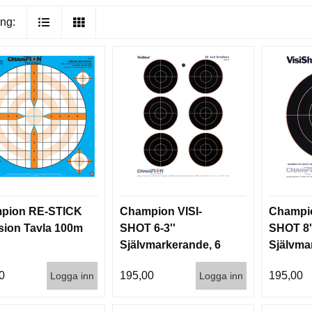
ng:
pion RE-STICK
Champion VISI-
Champio
sion Tavla 100m
SHOT 6-3''
SHOT 8'
Självmarkerande, 6
Självma
mål (10st)
mål (10s
0
195,00
195,00
Logga inn
Logga inn