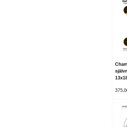
Champ
själv
13x18
375,0