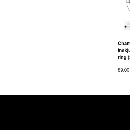
Cham
inskj
ring (
89,00