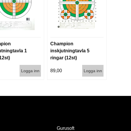
pion
Champion
utningtavla 1
inskjutningtavla 5
12st)
ringar (12st)
89,00
Logga inn
Logga inn
Gurusoft