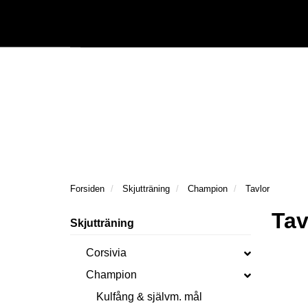
|
Följ oss på Facebook
Följ oss på Instagram
Kataloger/Dokument
Forsiden
Skjutträning
Champion
Tavlor
Tav
Skjutträning
Corsivia
Champion
Kulfång & självm. mål