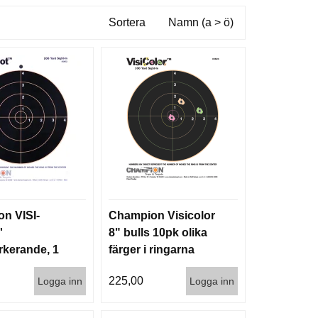
Sortera
Namn (a > ö)
n VISI-
Champion Visicolor
'
8" bulls 10pk olika
rkerande, 1
färger i ringarna
t)
225,00
Logga inn
Logga inn