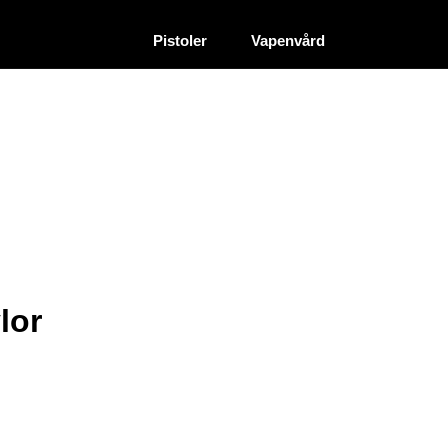
|
|
Återförsäljare
Pistoler
Vapenvård
lor