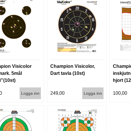
ion Visicolor
Champion Visicolor,
Champi
mark. 5mål
Dart tavla (10st)
inskjutn
"(10st)
hjort (12
0
249,00
100,00
Logga inn
Logga inn