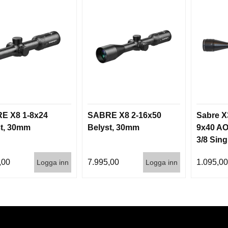
E X8 1-8x24
SABRE X8 2-16x50
Sabre X
t, 30mm
Belyst, 30mm
9x40 AO
3/8 Sin
,00
7.995,00
1.095,0
Logga inn
Logga inn