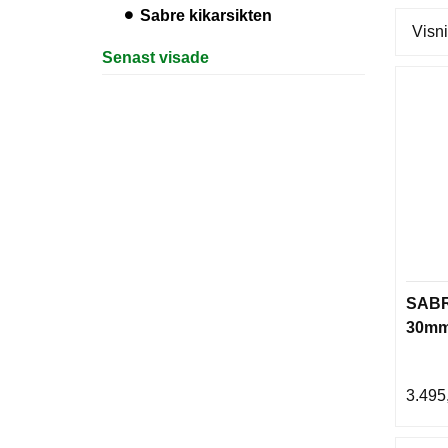
Sabre kikarsikten
Visni
Senast visade
SABR
30mm,
3.495