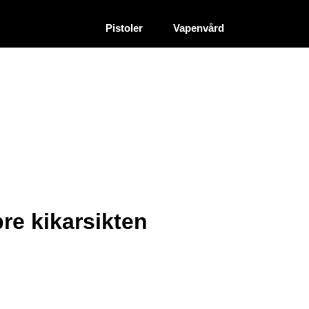
|
|
Återförsäljare
Pistoler
Vapenvård
re kikarsikten