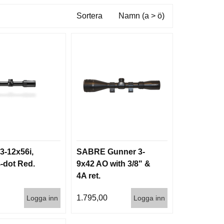
Sortera
Namn (a > ö)
-12x56i,
SABRE Gunner 3-
-dot Red.
9x42 AO with 3/8" &
4A ret.
0
1.795,00
Logga inn
Logga inn