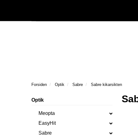
|
Följ oss på Facebook
Följ oss på Instagram
Kataloger/Dokument
Forsiden
Optik
Sabre
Sabre kikarsikten
Sab
Optik
Meopta
EasyHit
Sabre