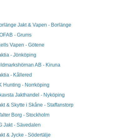
Butik
orlänge Jakt & Vapen - Borlänge
OFAB - Grums
jells Vapen - Götene
aktia - Jönköping
ildmarkshörnan AB - Kiruna
aktia - Kållered
K Hunting - Norrköping
kavsta Jakthandel - Nyköping
akt & Skytte i Skåne - Staffanstorp
alter Borg - Stockholm
G Jakt - Sävedalen
akt & Jycke - Södertälje