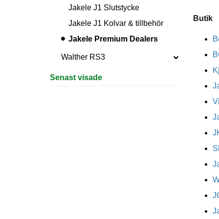
Jakele J1 Slutstycke
Jakele J1 Kolvar & tillbehör
Jakele Premium Dealers
B
B
Walther RS3
K
Senast visade
J
V
J
J
S
J
W
J
J