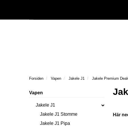
|
Följ oss på Facebook
Följ oss på Instagram
Kataloger/Dokument
Forsiden
Vapen
Jakele J1
Jakele Premium Deal
Jak
Vapen
Jakele J1
Jakele J1 Stomme
Här ne
Jakele J1 Pipa