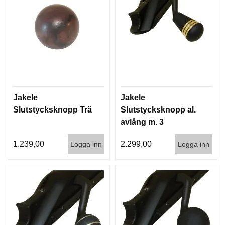
Jakele
Jakele
Slutstycksknopp Trä
Slutstycksknopp al.
avlång m. 3
guldfärgade ringar
1.239,00
2.299,00
Logga inn
Logga inn