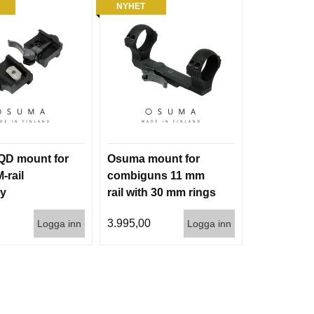
NYHET
QD mount for
Osuma mount for
-rail
combiguns 11 mm
ny
rail with 30 mm rings
Medium
0
3.995,00
Logga inn
Logga inn