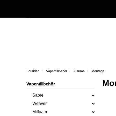
|
Följ oss på Facebook
Följ oss på Instagram
Kataloger/Dokument
Forsiden
Vapentillbehör
Osuma
Montage
Mo
Vapentillbehör
Sabre
Weaver
Milfoam