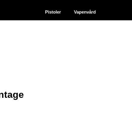
|
|
Återförsäljare
Pistoler
Vapenvård
ntage