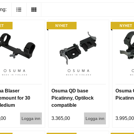
ng:
ET
NYHET
NYHET
a Blaser
Osuma QD base
Osuma 
mount for 30
Picatinny, Optilock
Picatin
edium
compatible
,00
3.365,00
3.995,0
Logga inn
Logga inn