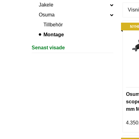
Jakele
Visni
Osuma
Tillbehör
NYH
Montage
Senast visade
Osum
scope
mm M
4.350