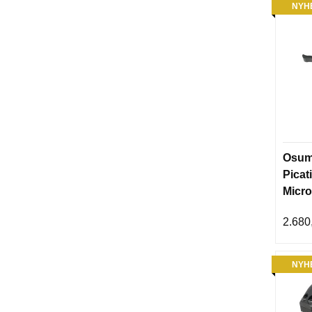
NYH
Osum
Picat
Micro
2.680
NYH