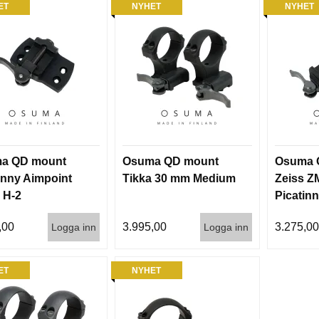
ET
NYHET
NYHET
a QD mount
Osuma QD mount
Osuma 
inny Aimpoint
Tikka 30 mm Medium
Zeiss ZM
 H-2
Picatin
,00
3.995,00
3.275,0
Logga inn
Logga inn
ET
NYHET