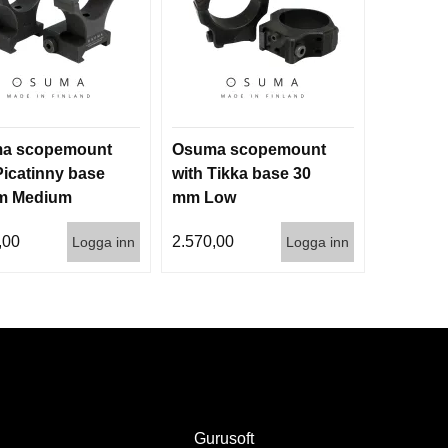
a scopemount
Osuma scopemount
Picatinny base
with Tikka base 30
m Medium
mm Low
,00
2.570,00
Logga inn
Logga inn
Gurusoft