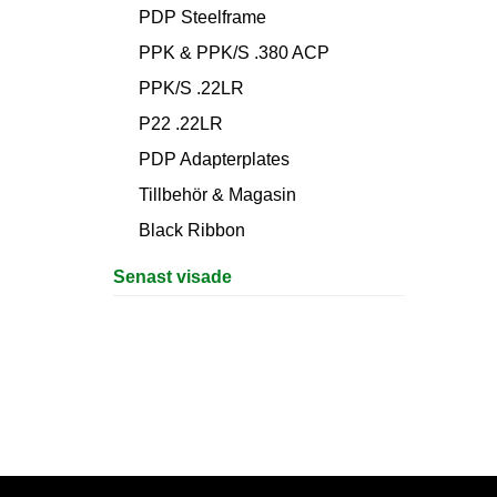
PDP Steelframe
PPK & PPK/S .380 ACP
PPK/S .22LR
P22 .22LR
PDP Adapterplates
Tillbehör & Magasin
Black Ribbon
Senast visade