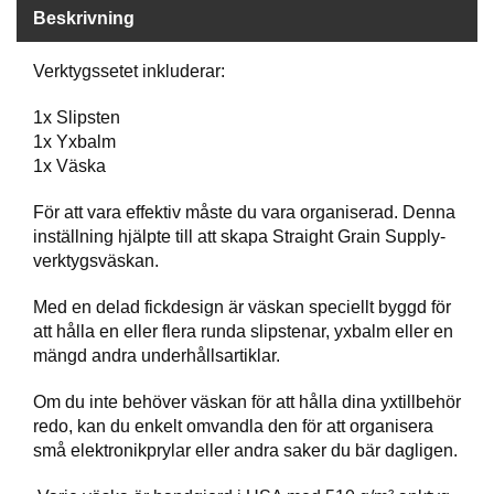
P
Beskrivning
T
I
K
Verktygssetet inkluderar:
1x Slipsten
1x Yxbalm
S
K
1x Väska
J
U
För att vara effektiv måste du vara organiserad. Denna
T
inställning hjälpte till att skapa Straight Grain Supply-
T
verktygsväskan.
R
Ä
Med en delad fickdesign är väskan speciellt byggd för
N
I
att hålla en eller flera runda slipstenar, yxbalm eller en
N
mängd andra underhållsartiklar.
G
Om du inte behöver väskan för att hålla dina yxtillbehör
redo, kan du enkelt omvandla den för att organisera
J
små elektronikprylar eller andra saker du bär dagligen.
A
K