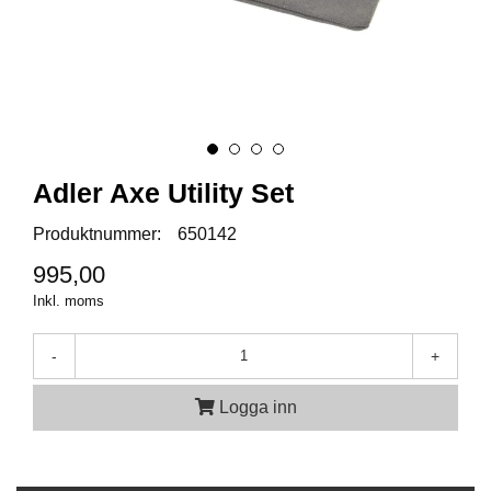
A
M
M
U
N
I
T
Adler Axe Utility Set
I
O
Produktnummer:
650142
N
995,00
Inkl. moms
V
A
P
-
+
E
N
Logga inn
O