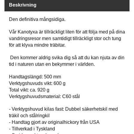
P
Beskrivning
T
I
K
Den definitiva mångsidiga.
Vår Kanotyxa är tillräckligt liten för att följa med på dina
vandringsresor men samtidigt tillräckligt stor och tung
S
K
för att klyva mindre träbitar.
J
U
Den kommer aldrig svika dig så att du kan njuta av din
T
tid i naturen utan en bekymmer i världen.
T
R
Handtagslängd: 500 mm
Ä
Verktygshuvuds vikt: 600 g
N
I
Total vikt: ca. 920 g
N
Verktygshuvudsmaterial: C60 stål
G
- Verktygshuvud kilas fast: Dubbel säkerhetskil med
träkil och stålringkil
J
- Handtag gjort av originalhickory från USA
A
- Tillverkad i Tyskland
K