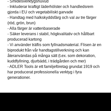
- Smidesverktygshuvud
T
- Inkluderar kraftigt läderhölster och handledsrem
T
gjorda i EU och vegetabiliskt garvade
I
- Handtag med halkskyddsfärg och val av tre färger
L
L
(röd, grön, brun)
B
- Alla färger är vattenbaserade
E
- Säker leverans i stabil, högkvalitativ och hållbart
H
producerad kartong
Ö
- Vi använder träflis som fyllnadsmaterial. Flisen är en
R
biprodukt från vår handtagstillverkning och kan
återanvändas på många sätt (t.ex. som dekoration,
kuddfyllning, djurbädd, i trädgården och mer)
H
- ADLER Tools är ett familjeföretag grundat 1919 och
A
har producerat professionella verktyg i fyra
N
generationer.
D
L
A
D
D
N
I
N