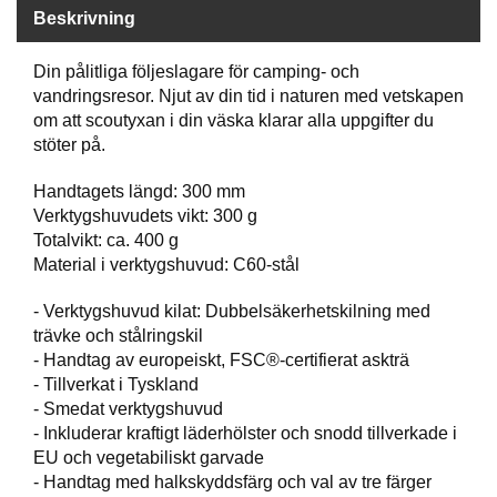
P
Beskrivning
T
I
K
Din pålitliga följeslagare för camping- och
vandringsresor. Njut av din tid i naturen med vetskapen
om att scoutyxan i din väska klarar alla uppgifter du
S
stöter på.
K
J
Handtagets längd: 300 mm
U
Verktygshuvudets vikt: 300 g
T
Totalvikt: ca. 400 g
T
Material i verktygshuvud: C60-stål
R
Ä
- Verktygshuvud kilat: Dubbelsäkerhetskilning med
N
I
trävke och stålringskil
N
- Handtag av europeiskt, FSC®-certifierat askträ
G
- Tillverkat i Tyskland
- Smedat verktygshuvud
- Inkluderar kraftigt läderhölster och snodd tillverkade i
J
EU och vegetabiliskt garvade
A
- Handtag med halkskyddsfärg och val av tre färger
K