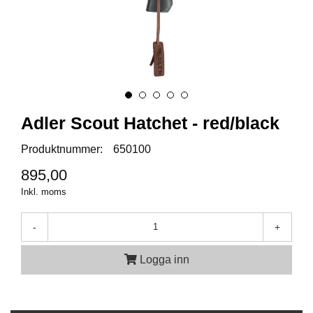
A
M
M
U
N
I
T
Adler Scout Hatchet - red/black
I
O
Produktnummer:
650100
N
895,00
Inkl. moms
V
A
P
-
+
E
N
Logga inn
O