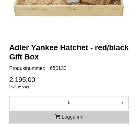
A
M
M
U
N
I
Adler Yankee Hatchet - red/black
T
Gift Box
I
O
N
Produktnummer:
650132
2.195,00
Inkl. moms
V
A
P
-
+
E
N
Logga inn
O