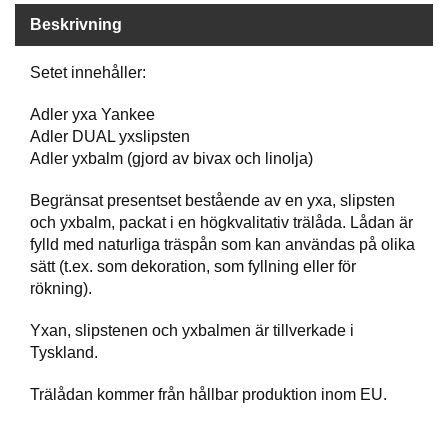
P
T
Beskrivning
I
K
Setet innehåller:
Adler yxa Yankee
S
Adler DUAL yxslipsten
K
Adler yxbalm (gjord av bivax och linolja)
J
U
Begränsat presentset bestående av en yxa, slipsten
T
och yxbalm, packat i en högkvalitativ trälåda. Lådan är
T
R
fylld med naturliga träspån som kan användas på olika
Ä
sätt (t.ex. som dekoration, som fyllning eller för
N
rökning).
I
N
Yxan, slipstenen och yxbalmen är tillverkade i
G
Tyskland.
Trälådan kommer från hållbar produktion inom EU.
J
A
K