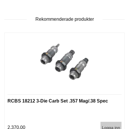
P
T
I
K
Rekommenderade produkter
S
K
J
U
T
T
R
Ä
N
I
N
G
RCBS 18212 3-Die Carb Set .357 Mag/.38 Spec
J
A
2.370,00
Logga inn
K