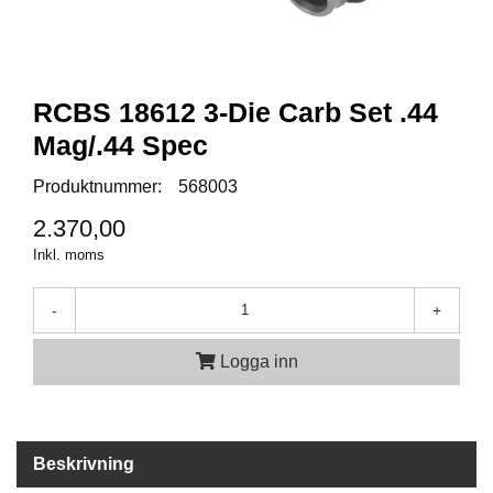
A
M
M
RCBS 18612 3-Die Carb Set .44
U
N
Mag/.44 Spec
I
T
Produktnummer:
568003
I
O
2.370,00
N
Inkl. moms
-
+
V
A
P
Logga inn
E
N
Beskrivning
O