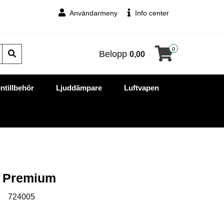
Användarmeny
Info center
0
Belopp
0,00
ntillbehör
Ljuddämpare
Luftvapen
g Premium
:
724005