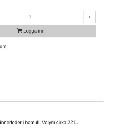
+
Logga inn
ium
innerfoder i bomull. Volym cirka 22 L.