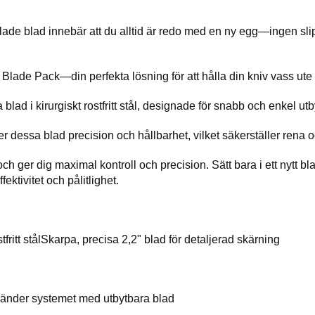
glade blad innebär att du alltid är redo med en ny egg—ingen slip
ade Pack—din perfekta lösning för att hålla din kniv vass ute i
ad i kirurgiskt rostfritt stål, designade för snabb och enkel utbyte
ger dessa blad precision och hållbarhet, vilket säkerställer rena 
ch ger dig maximal kontroll och precision. Sätt bara i ett nytt bla
fektivitet och pålitlighet.
stfritt stålSkarpa, precisa 2,2" blad för detaljerad skärning
änder systemet med utbytbara blad