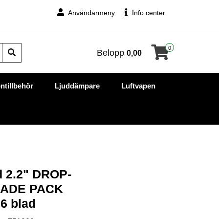
Användarmeny
Info center
0
Belopp
0,00
ntillbehör
Ljuddämpare
Luftvapen
d 2.2" DROP-
LADE PACK
 6 blad