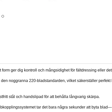
t form ger dig kontroll och mångsidighet för fältdressing eller det
igt den noggranna 220-bladstandarden, vilket säkerställer perfe
fritt stål och handslipad för att behålla långvarig skärpa.
kopplingssystemet tar det bara några sekunder att byta blad—i