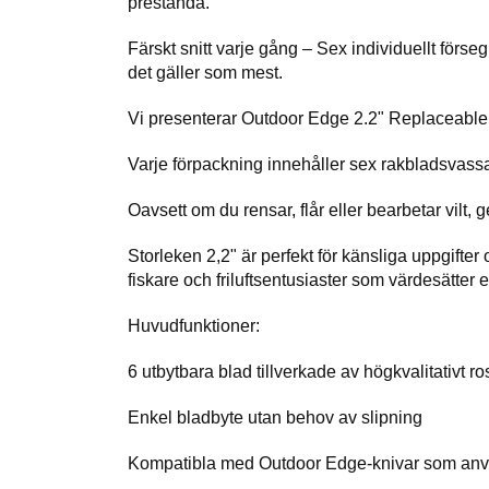
prestanda.
Färskt snitt varje gång – Sex individuellt förse
det gäller som mest.
Vi presenterar Outdoor Edge 2.2" Replaceable Bl
Varje förpackning innehåller sex rakbladsvassa bl
Oavsett om du rensar, flår eller bearbetar vilt, 
Storleken 2,2" är perfekt för känsliga uppgifter o
fiskare och friluftsentusiaster som värdesätter ef
Huvudfunktioner:
6 utbytbara blad tillverkade av högkvalitativt ro
Enkel bladbyte utan behov av slipning
Kompatibla med Outdoor Edge-knivar som anv