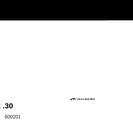
Användarmeny
Info center
 .30
:
600201