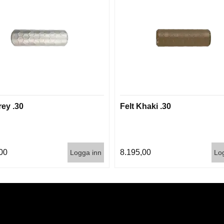
rey .30
Felt Khaki .30
00
8.195,00
Logga inn
Lo