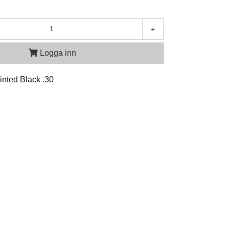
+
Logga inn
inted Black .30