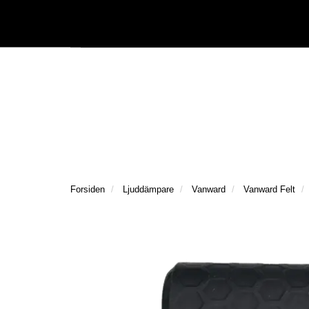
|
Följ oss på Facebook
Följ oss på Instagram
Kataloger/Dokument
Forsiden
Ljuddämpare
Vanward
Vanward Felt