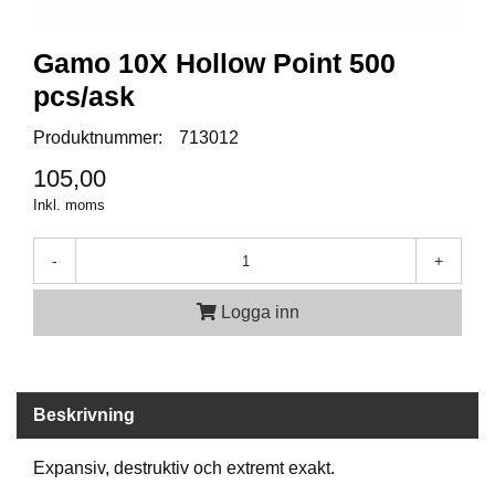
A
Gamo 10X Hollow Point 500
M
pcs/ask
M
U
N
Produktnummer:
713012
I
105,00
T
I
Inkl. moms
O
N
-
+
Logga inn
V
A
P
E
N
Beskrivning
Expansiv, destruktiv och extremt exakt.
O