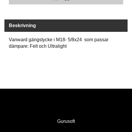
A
M
M
Beskrivning
U
N
Vanward gängstycke i M18- 5/8x24 som passar
I
dämpare: Felt och Ultralight
T
I
O
N
V
A
P
E
N
Gurusoft
O