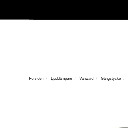
|
Följ oss på Facebook
Följ oss på Instagram
Kataloger/Dokument
Forsiden
Ljuddämpare
Vanward
Gängstycke