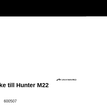
Användarmeny
Info center
e till Hunter M22
:
600507