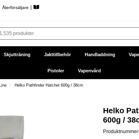
|
|
Återförsäljare
Skjutträning
Jakttillbehör
Handladdning
Vape
Pistoler
Vapenvård
Line
Helko Pathfinder Hatchet 600g / 38cm
Helko Pat
600g / 3
Produktnummer