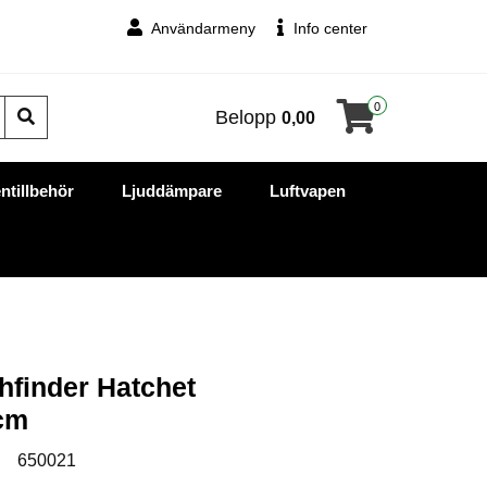
Användarmeny
Info center
0
Belopp
0,00
ntillbehör
Ljuddämpare
Luftvapen
hfinder Hatchet
8cm
:
650021