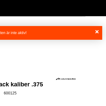
Användarmeny
Info center
en är inte aktiv!
ack kaliber .375
:
600125