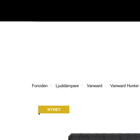
|
Följ oss på Facebook
Följ oss på Instagram
Kataloger/Dokument
Forsiden
Ljuddämpare
Vanward
Vanward Hunte
NYHET