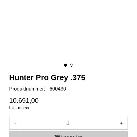
A
M
M
U
N
I
T
I
O
N
Hunter Pro Grey .375
V
Produktnummer:
600430
A
10.691,00
P
E
Inkl. moms
N
-
+
O