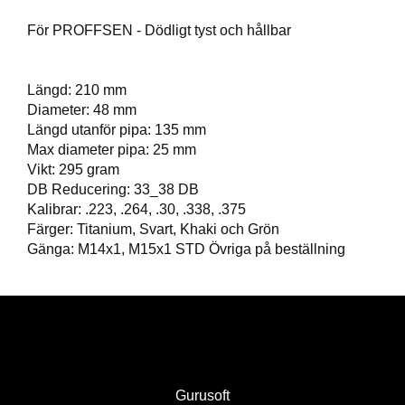
T
För PROFFSEN - Dödligt tyst och hållbar
T
I
L
L
Längd: 210 mm
B
Diameter: 48 mm
E
Längd utanför pipa: 135 mm
H
Max diameter pipa: 25 mm
Ö
R
Vikt: 295 gram
DB Reducering: 33_38 DB
Kalibrar: .223, .264, .30, .338, .375
Färger: Titanium, Svart, Khaki och Grön
H
A
Gänga: M14x1, M15x1 STD Övriga på beställning
N
D
L
A
D
D
N
I
Gurusoft
N