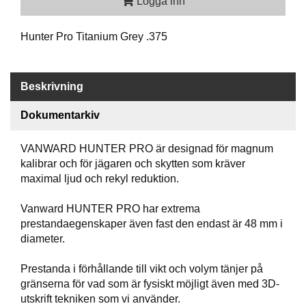
Logga inn
P
T
I
Hunter Pro Titanium Grey .375
K
Beskrivning
S
K
J
Dokumentarkiv
U
T
VANWARD HUNTER PRO är designad för magnum
T
kalibrar och för jägaren och skytten som kräver
R
maximal ljud och rekyl reduktion.
Ä
N
I
Vanward HUNTER PRO har extrema
N
prestandaegenskaper även fast den endast är 48 mm i
G
diameter.
Prestanda i förhållande till vikt och volym tänjer på
J
gränserna för vad som är fysiskt möjligt även med 3D-
A
utskrift tekniken som vi använder.
K