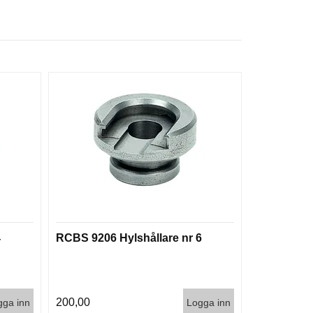
4
RCBS 9206 Hylshållare nr 6
200,00
gga inn
Logga inn