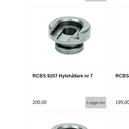
RCBS 9207 Hylshållare nr 7
RCBS 
200,00
195,0
Logga inn