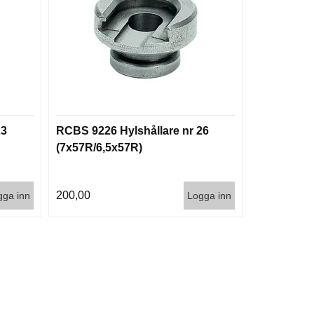
23
RCBS 9226 Hylshållare nr 26
(7x57R/6,5x57R)
200,00
gga inn
Logga inn