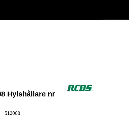
Användarmeny
Info center
 Hylshållare nr
:
513008