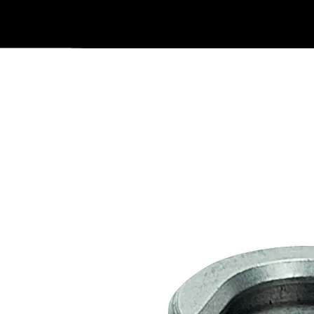
|
Följ oss på Facebook
Följ oss på Instagram
Kataloger/Dokument