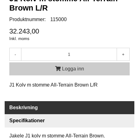
Brown L/R
A
Produktnummer:
115000
M
M
32.243,00
U
N
Inkl. moms
I
T
-
+
I
O
N
Logga inn
J1 Kolv m stomme All-Terrain Brown L/R
V
A
P
E
Beskrivning
N
Specifikationer
O
Jakele J1 kolv m stomme All-Terrain Brown.