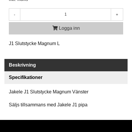
A
-
+
M
M
Logga inn
U
N
I
J1 Slutstycke Magnum L
T
I
O
N
Beskrivning
Specifikationer
V
A
Jakele J1 Slutstycke Magnum Vänster
P
E
Säljs tillsammans med Jakele J1 pipa
N
O