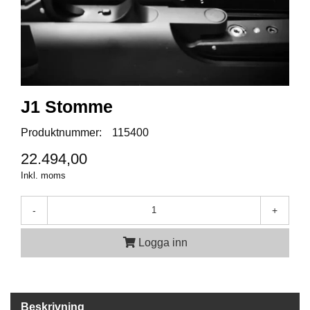
A
M
M
U
N
I
J1 Stomme
T
I
Produktnummer:
115400
O
N
22.494,00
Inkl. moms
V
-
+
A
P
E
Logga inn
N
O
Beskrivning