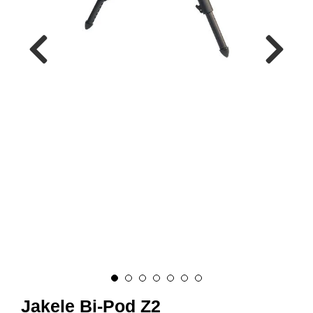
A
M
M
U
N
I
T
I
O
N
V
A
P
E
N
O
Jakele Bi-Pod Z2