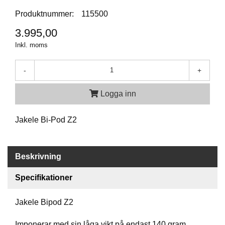
P
T
Produktnummer:
115500
I
K
3.995,00
Inkl. moms
S
-
+
K
J
U
Logga inn
T
T
Jakele Bi-Pod Z2
R
Ä
N
I
Beskrivning
N
G
Specifikationer
Jakele Bipod Z2
J
A
K
Imponerar med sin låga vikt på endast 140 gram