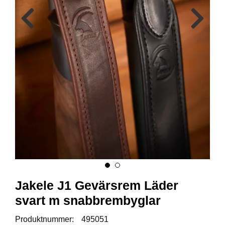
A
M
M
U
N
I
T
I
O
N
V
A
P
E
N
Jakele J1 Gevärsrem Läder
svart m snabbrembyglar
O
Produktnummer:
495051