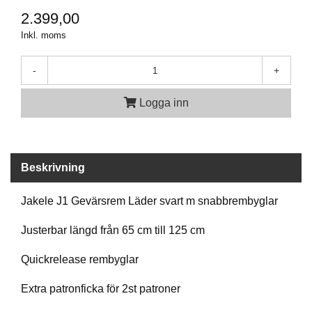
P
T
2.399,00
I
Inkl. moms
K
-
+
S
K
Logga inn
J
U
T
T
Beskrivning
R
Ä
N
Jakele J1 Gevärsrem Läder svart m snabbrembyglar
I
N
Justerbar längd från 65 cm till 125 cm
G
Quickrelease rembyglar
J
Extra patronficka för 2st patroner
A
K