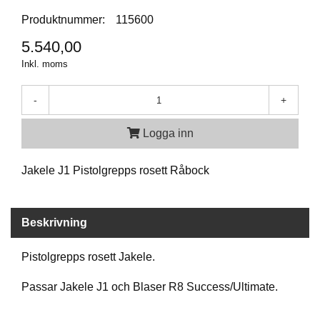
Produktnummer:
115600
A
5.540,00
M
M
Inkl. moms
U
N
-
+
I
T
I
Logga inn
O
N
Jakele J1 Pistolgrepps rosett Råbock
V
A
Beskrivning
P
E
Pistolgrepps rosett Jakele.
N
Passar Jakele J1 och Blaser R8 Success/Ultimate.
O