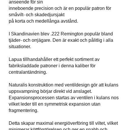
anseende för sin
T
inneboende precision och är en populär patron för
T
småvilt- och skadedjursjakt
I
på korta och medellånga avstånd.
L
L
B
I Skandinavien blev .222 Remington populär bland
E
tjäder- och orrjägare. Den är exakt och pålitlig i alla
H
situationer.
Ö
R
Lapua tillhandahåller ett perfekt sortiment av
fabriksladdade patroner i denna kaliber för
centralantändning.
H
A
Naturalis konstruktion med ventildesign gör att kulans
N
D
uppsvampning börjar direkt vid anslaget.
L
Expansionsprocessen startas av ventilen i kulans nos
A
vilket leder till en symmetrisk expansion utan
D
fragmentering.
D
N
Detta skapar maximal energiöverföring till viltet, vilket
I
N
minimerar köttförstörelsen och ger en snabb och