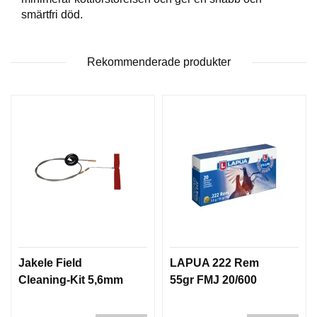
G
smärtfri död.
V
Rekommenderade produkter
A
P
E
N
T
I
L
L
B
E
H
Ö
R
Jakele Field
LAPUA 222 Rem
Cleaning-Kit 5,6mm
55gr FMJ 20/600
L
J
U