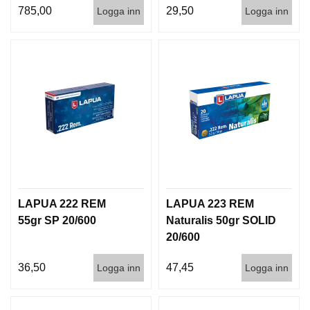
D
785,00
29,50
Logga inn
Logga inn
D
Ä
M
P
A
R
E
L
U
F
T
V
LAPUA 222 REM
LAPUA 223 REM
A
55gr SP 20/600
Naturalis 50gr SOLID
P
20/600
E
N
36,50
47,45
Logga inn
Logga inn
P