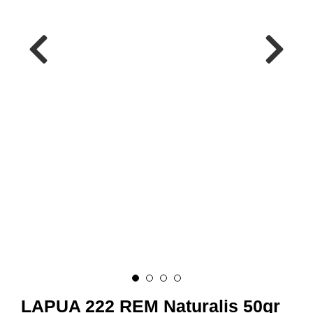
A
M
M
U
N
I
T
I
O
N
V
A
P
E
N
O
LAPUA 222 REM Naturalis 50gr