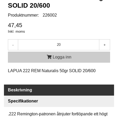
P
SOLID 20/600
T
I
Produktnummer:
226002
K
47,45
Inkl. moms
S
K
J
-
+
U
T
Logga inn
T
R
Ä
LAPUA 222 REM Naturalis 50gr SOLID 20/600
N
I
N
G
Beskrivning
Specifikationer
J
A
.222 Remington-patronen åtnjuter fortlöpande ett högt
K