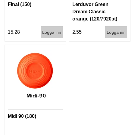
Final (150)
Lerduvor Green
G
Dream Classic
orange (120/7920st)
V
A
15,28
2,55
Logga inn
Logga inn
P
E
N
T
I
L
L
B
E
H
Ö
R
Midi 90 (180)
L
J
U