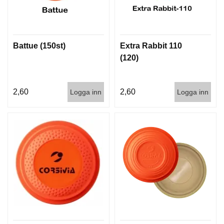
T
T
I
L
Battue (150st)
Extra Rabbit 110
L
B
(120)
E
H
Ö
2,60
2,60
Logga inn
Logga inn
R
H
A
N
D
L
A
D
D
N
I
N