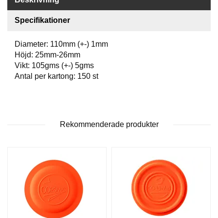
P
T
I
Specifikationer
K
Diameter: 110mm (+-) 1mm
Höjd: 25mm-26mm
S
Vikt: 105gms (+-) 5gms
K
Antal per kartong: 150 st
J
U
T
T
R
Rekommenderade produkter
Ä
N
I
N
G
J
A
K