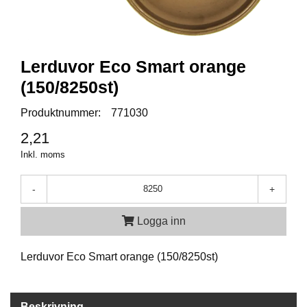
A
M
M
Lerduvor Eco Smart orange
U
(150/8250st)
N
I
T
Produktnummer:
771030
I
2,21
O
N
Inkl. moms
-
+
V
A
Logga inn
P
E
N
Lerduvor Eco Smart orange (150/8250st)
O
Beskrivning