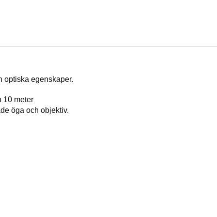
ch optiska egenskaper.
ån 10 meter
åde öga och objektiv.