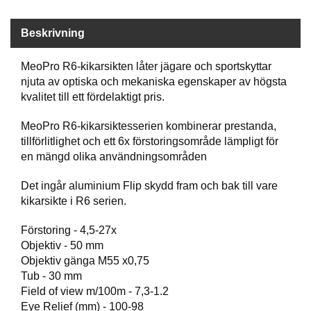
P
T
I
Beskrivning
K
MeoPro R6-kikarsikten låter jägare och sportskyttar
njuta av optiska och mekaniska egenskaper av högsta
S
kvalitet till ett fördelaktigt pris.
K
J
MeoPro R6-kikarsiktesserien kombinerar prestanda,
U
tillförlitlighet och ett 6x förstoringsområde lämpligt för
T
T
en mängd olika användningsområden
R
Ä
Det ingår aluminium Flip skydd fram och bak till vare
N
kikarsikte i R6 serien.
I
N
Förstoring - 4,5-27x
G
Objektiv - 50 mm
Objektiv gänga M55 x0,75
Tub - 30 mm
J
Field of view m/100m - 7,3-1.2
A
Eye Relief (mm) - 100-98
K