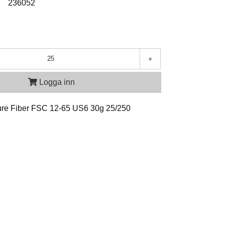
:
236052
+
Logga inn
re Fiber FSC 12-65 US6 30g 25/250