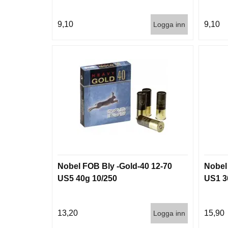
9,10
9,10
Logga inn
Nobel FOB Bly -Gold-40 12-70
Nobel
US5 40g 10/250
US1 3
13,20
15,90
Logga inn