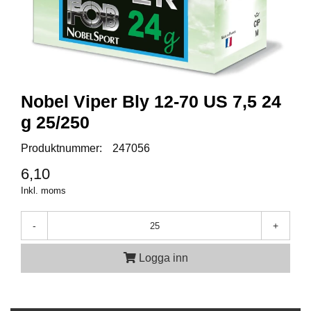
A
M
M
U
N
I
Nobel Viper Bly 12-70 US 7,5 24
T
g 25/250
I
O
Produktnummer:
247056
N
6,10
Inkl. moms
V
A
P
-
+
E
N
Logga inn
O