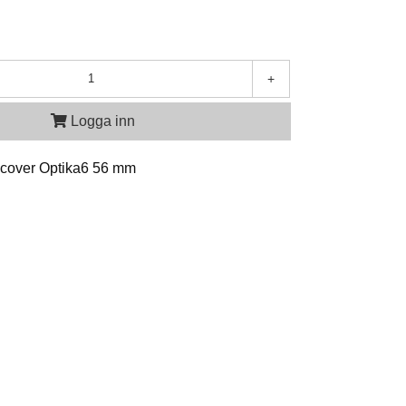
+
Logga inn
p cover Optika6 56 mm