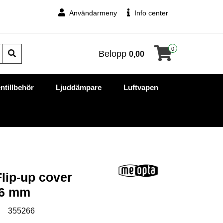
Användarmeny
Info center
0
Belopp
0,00
ntillbehör
Ljuddämpare
Luftvapen
Flip-up cover
56 mm
:
355266