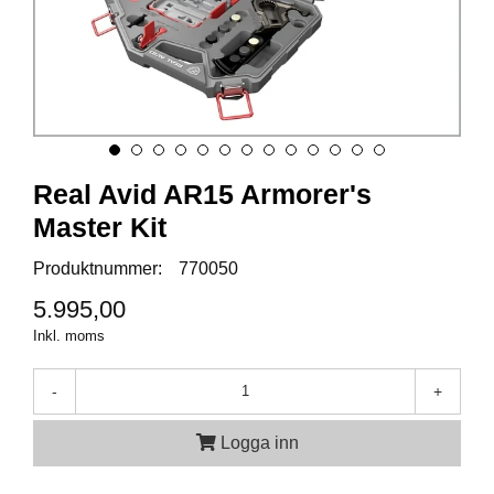
A
M
M
U
N
I
T
Real Avid AR15 Armorer's
I
O
Master Kit
N
Produktnummer:
770050
5.995,00
V
Inkl. moms
A
P
E
-
+
N
Logga inn
O