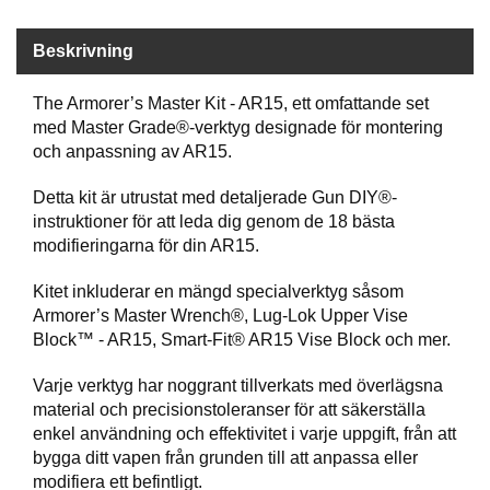
P
T
I
Beskrivning
K
The Armorer’s Master Kit - AR15, ett omfattande set
med Master Grade®-verktyg designade för montering
S
och anpassning av AR15.
K
J
Detta kit är utrustat med detaljerade Gun DIY®-
U
instruktioner för att leda dig genom de 18 bästa
T
T
modifieringarna för din AR15.
R
Ä
Kitet inkluderar en mängd specialverktyg såsom
N
Armorer’s Master Wrench®, Lug-Lok Upper Vise
I
Block™ - AR15, Smart-Fit® AR15 Vise Block och mer.
N
G
Varje verktyg har noggrant tillverkats med överlägsna
material och precisionstoleranser för att säkerställa
enkel användning och effektivitet i varje uppgift, från att
J
bygga ditt vapen från grunden till att anpassa eller
A
modifiera ett befintligt.
K