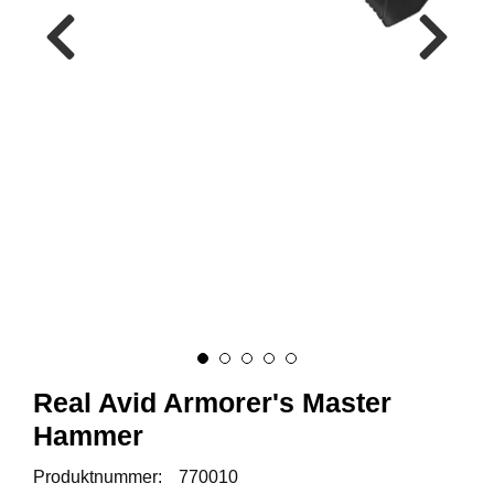
A
M
M
U
N
I
T
I
O
N
V
A
P
E
Real Avid Armorer's Master
N
Hammer
O
Produktnummer:
770010