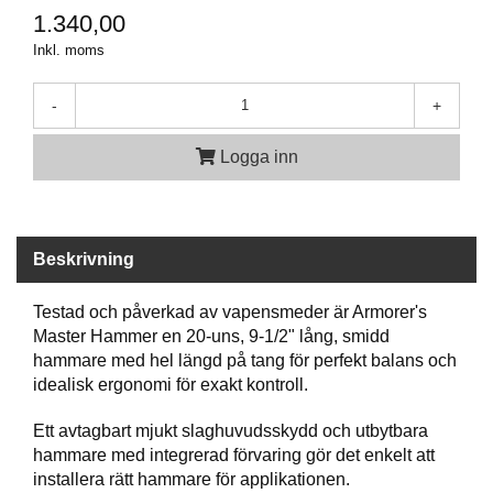
P
1.340,00
T
I
Inkl. moms
K
-
+
S
Logga inn
K
J
U
T
T
Beskrivning
R
Ä
N
Testad och påverkad av vapensmeder är Armorer's
I
Master Hammer en 20-uns, 9-1/2" lång, smidd
N
hammare med hel längd på tang för perfekt balans och
G
idealisk ergonomi för exakt kontroll.
Ett avtagbart mjukt slaghuvudsskydd och utbytbara
J
hammare med integrerad förvaring gör det enkelt att
A
installera rätt hammare för applikationen.
K