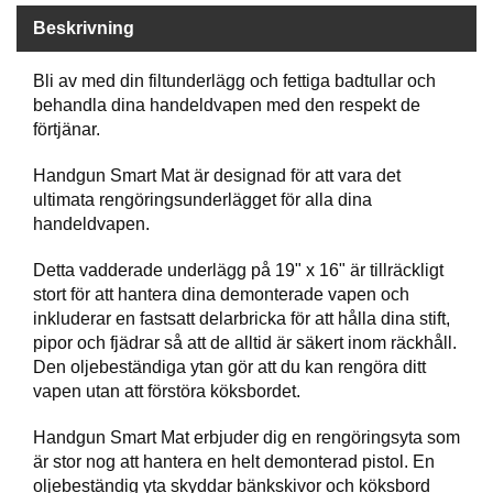
P
T
Beskrivning
I
K
Bli av med din filtunderlägg och fettiga badtullar och
behandla dina handeldvapen med den respekt de
förtjänar.
S
K
Handgun Smart Mat är designad för att vara det
J
ultimata rengöringsunderlägget för alla dina
U
handeldvapen.
T
T
R
Detta vadderade underlägg på 19" x 16" är tillräckligt
Ä
stort för att hantera dina demonterade vapen och
N
inkluderar en fastsatt delarbricka för att hålla dina stift,
I
pipor och fjädrar så att de alltid är säkert inom räckhåll.
N
Den oljebeständiga ytan gör att du kan rengöra ditt
G
vapen utan att förstöra köksbordet.
Handgun Smart Mat erbjuder dig en rengöringsyta som
J
är stor nog att hantera en helt demonterad pistol. En
A
oljebeständig yta skyddar bänkskivor och köksbord
K