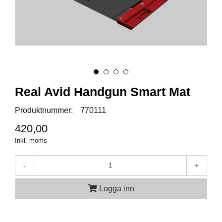
A
M
M
U
N
I
T
I
Real Avid Handgun Smart Mat
O
N
Produktnummer:
770111
420,00
Inkl. moms
V
A
P
-
+
E
N
Logga inn
O