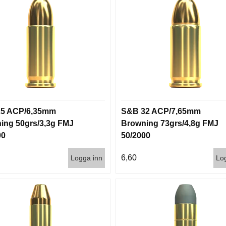
5 ACP/6,35mm
S&B 32 ACP/7,65mm
ing 50grs/3,3g FMJ
Browning 73grs/4,8g FMJ
00
50/2000
6,60
Logga inn
Lo