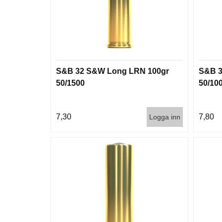
S&B 32 S&W Long LRN 100gr
S&B 3
50/1500
50/10
7,30
7,80
Logga inn