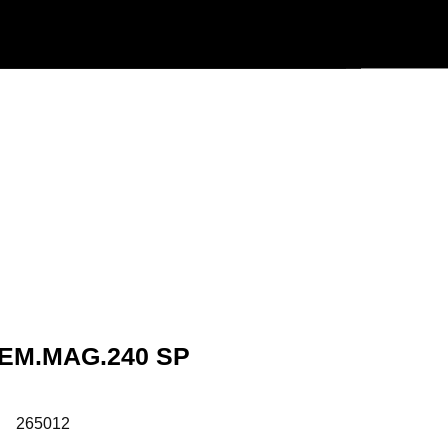
Användarmeny
Info center
REM.MAG.240 SP
:
265012