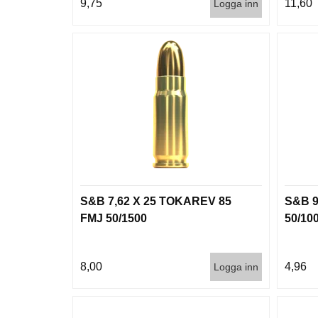
9,75
11,60
Logga inn
S&B 7,62 X 25 TOKAREV 85
S&B 9
FMJ 50/1500
50/10
8,00
4,96
Logga inn