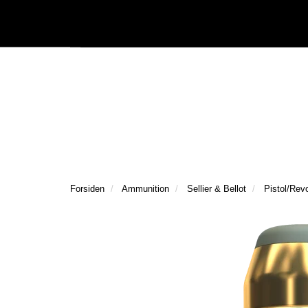
|
Följ oss på Facebook
Följ oss på Instagram
Kataloger/Dokument
Forsiden
Ammunition
Sellier & Bellot
Pistol/Rev