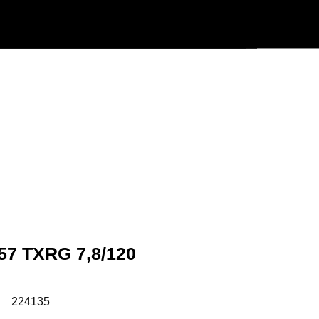
Användarmeny
Info center
57 TXRG 7,8/120
:
224135