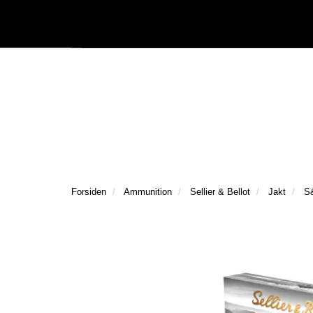
|
Följ oss på Facebook
Följ oss på Instagram
Kataloger/Dokument
Forsiden
Ammunition
Sellier & Bellot
Jakt
S