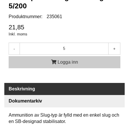
P
5/200
T
I
Produktnummer:
235061
K
21,85
Inkl. moms
S
K
J
-
+
U
T
Logga inn
T
R
Ä
N
I
Beskrivning
N
G
Dokumentarkiv
Ammunition av Slug-typ är fylld med en enkel slug och
J
en SB-designad stabilisator.
A
K