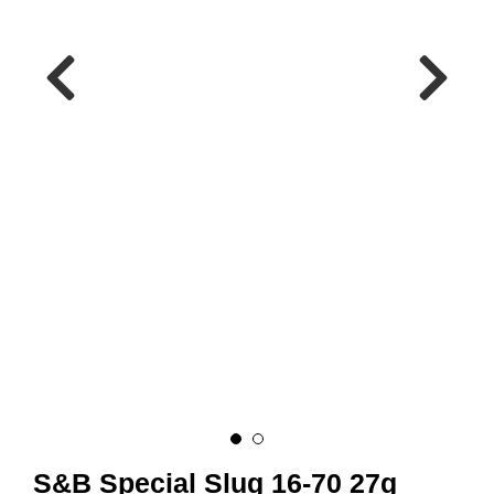
A
M
M
U
N
I
T
I
O
N
V
A
P
E
N
O
S&B Special Slug 16-70 27g