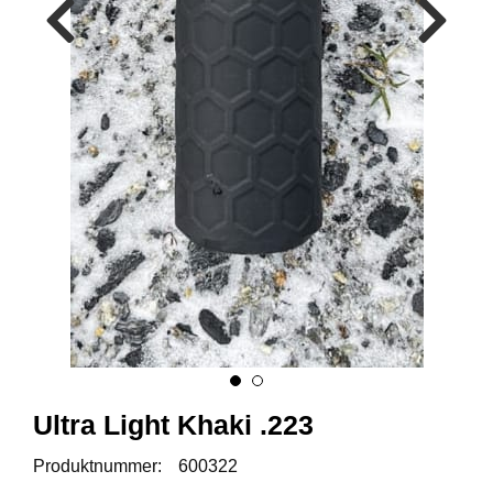
A
M
M
U
N
I
T
I
O
N
V
A
P
E
N
Ultra Light Khaki .223
Produktnummer:
600322
O