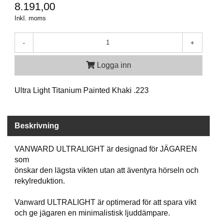
P
8.191,00
T
Inkl. moms
I
K
-
+
S
Logga inn
K
J
U
Ultra Light Titanium Painted Khaki .223
T
T
R
Beskrivning
Ä
N
I
VANWARD ULTRALIGHT är designad för JÄGAREN
N
som
G
önskar den lägsta vikten utan att äventyra hörseln och
rekylreduktion.
J
Vanward ULTRALIGHT är optime­rad för att spara vikt
A
och ge jägaren en minimalistisk ljuddämpare.
K