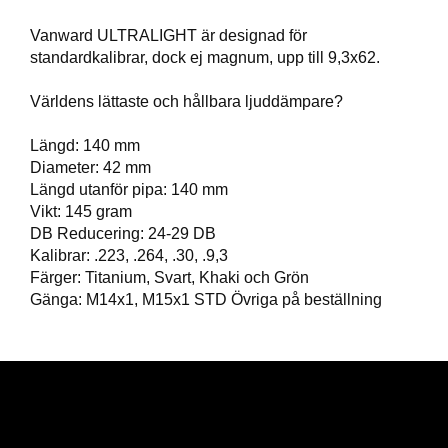
T
T
Vanward ULTRALIGHT är designad för
I
standardkalibrar, dock ej magnum, upp till 9,3x62.
L
L
Världens lättaste och hållbara ljuddämpare?
B
E
Längd: 140 mm
H
Diameter: 42 mm
Ö
R
Längd utanför pipa: 140 mm
Vikt: 145 gram
DB Reducering: 24-29 DB
Kalibrar: .223, .264, .30, .9,3
H
A
Färger: Titanium, Svart, Khaki och Grön
N
Gänga: M14x1, M15x1 STD Övriga på beställning
D
L
A
D
D
N
I
N