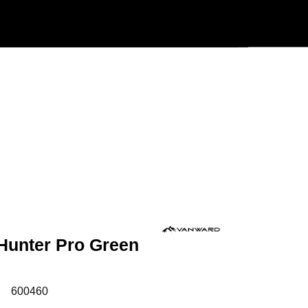
Användarmeny
Info center
Hunter Pro Green
:
600460