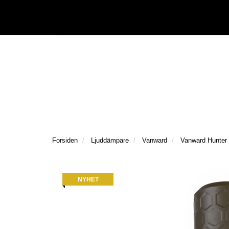
|
Följ oss på Facebook
Följ oss på Instagram
Kataloger/Dokument
Forsiden
Ljuddämpare
Vanward
Vanward Hunter
NYHET