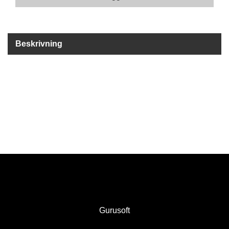
A
M
M
Beskrivning
U
N
I
T
I
O
N
V
A
P
E
N
Gurusoft
O