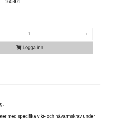
:
160801
+
Logga inn
g.
heter med specifika vikt- och hävarmskrav under