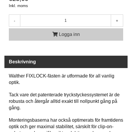
Inkl. moms
A
M
-
+
M
U
Logga inn
N
I
T
I
O
Beskrivning
N
Walther FIXLOCK-fästen är utformade för all vanlig
optik.
V
A
Tack vare det patenterade tryckstyckessystemet är de
P
robusta och återgår alltid exakt till nollpunkt gång på
E
N
gång.
Monteringsbaserna har också optimerats för framtidens
optik och ger maximal stabilitet, särskilt för clip-on-
O