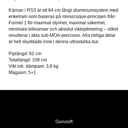
T
T
Kärnan i RS3 är ett 64 cm långt aluminiumsystem med
I
enkelram som baseras på monocoque-principen från
L
Formel 1 för maximal styvhet, maximal säkerhet,
L
minimala toleranser och absolut viktoptimering – vilket
B
resulterar i äkta sub-MOA-precision. Alla rörliga delar
E
är helt skyddade inne i denna ultrastarka bur.
H
Ö
R
Piplängd: 62 cm
Totallängd: 108 cm
Vikt ink. dämpare: 3,8 kg
Magasin: 5+1
H
A
N
D
L
A
D
D
N
Gurusoft
I
N