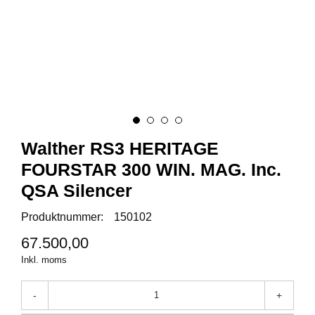
A
M
M
U
N
I
T
I
O
Walther RS3 HERITAGE
N
FOURSTAR 300 WIN. MAG. Inc.
QSA Silencer
V
A
Produktnummer:
150102
P
67.500,00
E
N
Inkl. moms
-
+
O