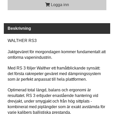
P
Logga inn
T
I
K
Beskrivning
S
K
WALTHER RS3
J
U
Jaktgeväret för morgondagen kommer fundamentalt att
T
T
omforma vapenindustrin.
R
Ä
Med RS 3 följer Walther ett framåtblickande synsätt:
N
det första rakrepeter geväret med dämpningssystem
I
som är perfekt anpassat till hela plattformen.
N
G
Optimerad total längd, balans och ergonomi är
resultatet. RS 3 erbjuder enastående hantering vid
drevjakt, under smygjakt och från hög sittplats -
J
kombinerat med piplängder som är exakt avstämda för
A
varje kalibers ballistiska prestanda.
K