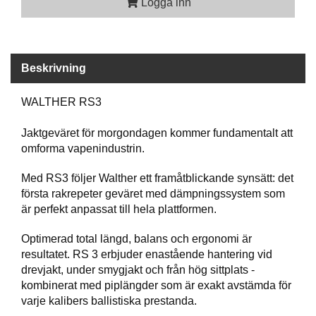
P
Logga inn
T
I
K
Beskrivning
S
WALTHER RS3
K
J
U
Jaktgeväret för morgondagen kommer fundamentalt att
T
omforma vapenindustrin.
T
R
Med RS3 följer Walther ett framåtblickande synsätt: det
Ä
första rakrepeter geväret med dämpningssystem som
N
är perfekt anpassat till hela plattformen.
I
N
G
Optimerad total längd, balans och ergonomi är
resultatet. RS 3 erbjuder enastående hantering vid
drevjakt, under smygjakt och från hög sittplats -
kombinerat med piplängder som är exakt avstämda för
J
A
varje kalibers ballistiska prestanda.
K