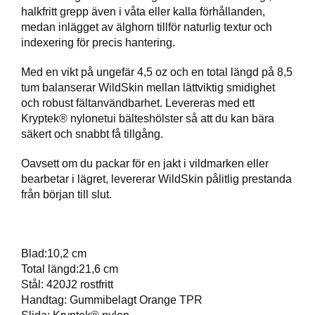
T
halkfritt grepp även i våta eller kalla förhållanden,
T
medan inlägget av älghorn tillför naturlig textur och
I
indexering för precis hantering.
L
L
Med en vikt på ungefär 4,5 oz och en total längd på 8,5
B
tum balanserar WildSkin mellan lättviktig smidighet
E
och robust fältanvändbarhet. Levereras med ett
H
Ö
Kryptek® nylonetui bälteshölster så att du kan bära
R
säkert och snabbt få tillgång.
Oavsett om du packar för en jakt i vildmarken eller
bearbetar i lägret, levererar WildSkin pålitlig prestanda
H
A
från början till slut.
N
D
L
A
Blad:10,2 cm
D
Total längd:21,6 cm
D
Stål: 420J2 rostfritt
N
Handtag: Gummibelagt Orange TPR
I
N