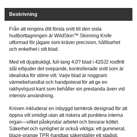
P
T
I
Beskrivning
K
Från att rengöra ditt första snitt till den sista
hudborttagningen är WildSkin™ Skinning Knife
S
utformad för jägare som kräver precision, hållbarhet
K
och enkelhet i sitt blad.
J
U
Med ett djupbuktigt, full-tang 4,0? blad i 420J2 rostfritt
T
T
stål erbjuder det svepande, kontrollerade snitt som är
R
idealiska för större vilt. Varje blad är noggrant
Ä
värmebehandlat och handpolerat för att ge en
N
rakhyvlsjust kant som behåller sin prestanda även vid
I
intensiv användning.
N
G
Kniven inkluderar en inbyggd tarmkrok designad för att
öppna vilt smidigt utan att riskera att punktera interna
organ—vilket påskyndar arbetet och bevarar köttet.
J
Säkerhet och synlighet är också viktiga: ett gummerat,
A
blaze-orange TPR-handtag säkerställer ett stadigt,
K