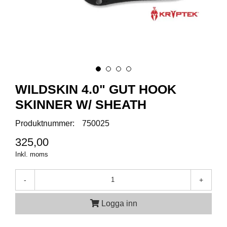
A
M
M
U
N
I
T
WILDSKIN 4.0" GUT HOOK
I
O
SKINNER W/ SHEATH
N
Produktnummer:
750025
325,00
V
Inkl. moms
A
P
E
-
+
N
Logga inn
O